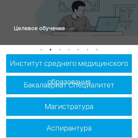
Целевое обучение
Институт среднего медицинского
образования
Бакалавриат Специалитет
Магистратура
Аспирантура